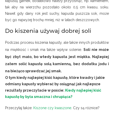
kapustą garnek, dodatkowo należy przycisnąć, np. kamieniem,
tak aby na wierzchu pozostało około 0,5 cm kwasu, soku.
Nawet gdy dany rok jest suchy, kapusta puszcza sok, może
być go najwyżej trochę mniej, niż w latach deszczowych.
Do kiszenia używaj dobrej soli
Podczas procesu kiszenia kapusty, ale także innych produktów
na miękkość i smak ma także wpływ solenie.
Soli nie może
być zbyt mało, bo wtedy kapusta jest miękka. Najlepiej
zatem solić kapustę solą kamienną, bez dodatku jodu i
na bieżąco sprawdzać jej smak.
O tym kiedy najlepiej kisić kapustę, które kwadry i jakie
odmiany kapusty wybierać by osiągnąć jak najlepsze
rezultaty przeczytacie w poście:
Kiedy najlepiej kisić
kapustę by była smaczna i chrupiąca?
Przeczytaj także:
Kiszone czy kwaszone
. Czy są różnice?