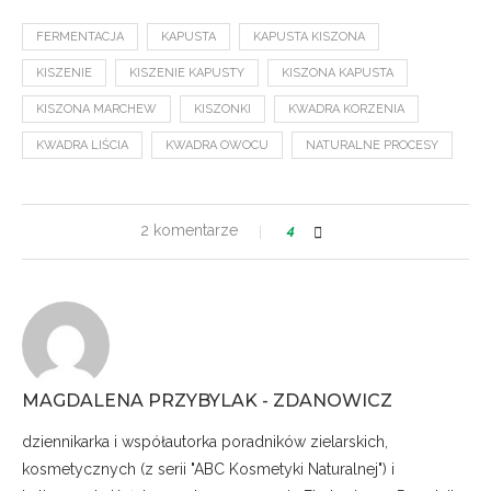
FERMENTACJA
KAPUSTA
KAPUSTA KISZONA
KISZENIE
KISZENIE KAPUSTY
KISZONA KAPUSTA
KISZONA MARCHEW
KISZONKI
KWADRA KORZENIA
KWADRA LIŚCIA
KWADRA OWOCU
NATURALNE PROCESY
2 komentarze
4
MAGDALENA PRZYBYLAK - ZDANOWICZ
dziennikarka i współautorka poradników zielarskich,
kosmetycznych (z serii "ABC Kosmetyki Naturalnej") i