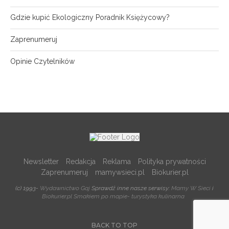
Gdzie kupić Ekologiczny Poradnik Księżycowy?
Zaprenumeruj
Opinie Czytelników
Newsletter
Redakcja
Reklama
Polityka prywatności
Zaprenumeruj
mamywsieci.pl
Biokurier.pl
(c) 1993-
Wydawnictwo Gaj
Sprawdź inne nasze serwisy:
Mamy W Sieci
i
Biokurier.pl
Smakiem po mapie- turystyka kulinarna
BACK TO TOP