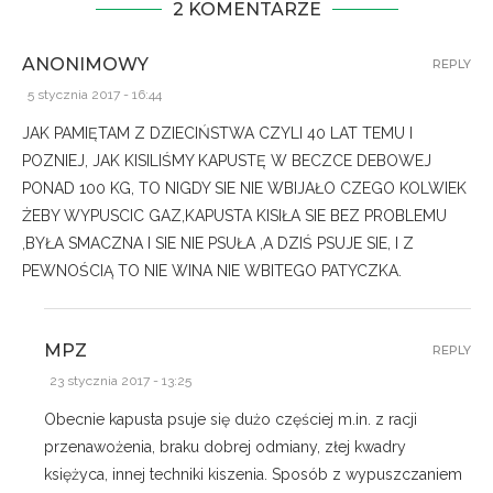
2 KOMENTARZE
ANONIMOWY
REPLY
5 stycznia 2017 - 16:44
JAK PAMIĘTAM Z DZIECIŃSTWA CZYLI 40 LAT TEMU I
POZNIEJ, JAK KISILIŚMY KAPUSTĘ W BECZCE DEBOWEJ
PONAD 100 KG, TO NIGDY SIE NIE WBIJAŁO CZEGO KOLWIEK
ŻEBY WYPUSCIC GAZ,KAPUSTA KISIŁA SIE BEZ PROBLEMU
,BYŁA SMACZNA I SIE NIE PSUŁA ,A DZIŚ PSUJE SIE, I Z
PEWNOŚCIĄ TO NIE WINA NIE WBITEGO PATYCZKA.
MPZ
REPLY
23 stycznia 2017 - 13:25
Obecnie kapusta psuje się dużo częściej m.in. z racji
przenawożenia, braku dobrej odmiany, złej kwadry
księżyca, innej techniki kiszenia. Sposób z wypuszczaniem