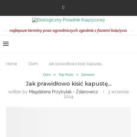
najlepsze terminy prac ogrodniczych zgodnie z fazami księżyca.
Home
Dom
Jak prawidłowo kisić kapustę…
Dom
Top Posts
Zdrowie
Jak prawidłowo kisić kapustę…
written by
Magdalena Przybylak - Zdanowicz
3 września
2014