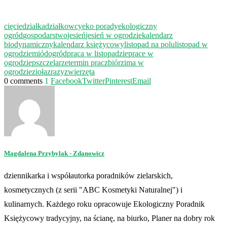
cięcie
działka
działkowcy
eko porady
ekologiczny
ogród
gospodarstwo
jesień
jesień w ogrodzie
kalendarz
biodynamiczny
kalendarz księżycowy
listopad na polu
listopad w
ogrodzie
miód
ogród
praca w listopadzie
prace w
ogrodzie
pszczelarze
termin prac
zbiór
zima w
ogrodzie
zioła
zrazy
zwierzęta
0 comments
1
Facebook
Twitter
Pinterest
Email
Magdalena Przybylak - Zdanowicz
dziennikarka i współautorka poradników zielarskich,
kosmetycznych (z serii "ABC Kosmetyki Naturalnej") i
kulinarnych. Każdego roku opracowuje Ekologiczny Poradnik
Księżycowy tradycyjny, na ścianę, na biurko, Planer na dobry rok