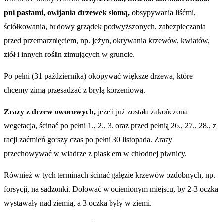
pni pastami, owijania drzewek słomą,
obsypywania liśćmi,
ściółkowania, budowy grządek podwyższonych, zabezpieczania
przed przemarznięciem, np. jeżyn, okrywania krzewów, kwiatów,
ziół i innych roślin zimujących w gruncie.
Po pełni (31 października) okopywać większe drzewa, które
chcemy zimą przesadzać z bryłą korzeniową.
Zrazy z drzew owocowych,
jeżeli już została zakończona
wegetacja, ścinać po pełni 1., 2., 3. oraz przed pełnią 26., 27., 28., z
racji zaćmień gorszy czas po pełni 30 listopada. Zrazy
przechowywać w wiadrze z piaskiem w chłodnej piwnicy.
Również w tych terminach ścinać gałęzie krzewów ozdobnych, np.
forsycji, na sadzonki. Dołować w ocienionym miejscu, by 2-3 oczka
wystawały nad ziemią, a 3 oczka były w ziemi.