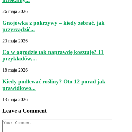
uciekamy...
26 maja 2026
Gnojówka z pokrzywy – kiedy zebrać, jak
przyrządzić...
23 maja 2026
Co w ogrodzie tak naprawdę kosztuje? 11
przykładów,...
18 maja 2026
Kiedy podlewać rośliny? Oto 12 porad jak
prawidłowo...
13 maja 2026
Leave a Comment