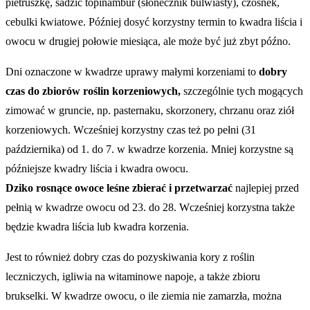
pietruszkę, sadzić topinambur (słonecznik bulwiasty), czosnek,
cebulki kwiatowe. Później dosyć korzystny termin to kwadra liścia i
owocu w drugiej połowie miesiąca, ale może być już zbyt późno.
Dni oznaczone w kwadrze uprawy małymi korzeniami to
dobry
czas do zbiorów roślin korzeniowych,
szczególnie tych mogących
zimować w gruncie, np. pasternaku, skorzonery, chrzanu oraz ziół
korzeniowych. Wcześniej korzystny czas też po pełni (31
października) od 1. do 7. w kwadrze korzenia. Mniej korzystne są
późniejsze kwadry liścia i kwadra owocu.
Dziko rosnące owoce leśne zbierać i przetwarzać
najlepiej przed
pełnią w kwadrze owocu od 23. do 28. Wcześniej korzystna także
będzie kwadra liścia lub kwadra korzenia.
Jest to również dobry czas do pozyskiwania kory z roślin
leczniczych, igliwia na witaminowe napoje, a także zbioru
brukselki. W kwadrze owocu, o ile ziemia nie zamarzła, można