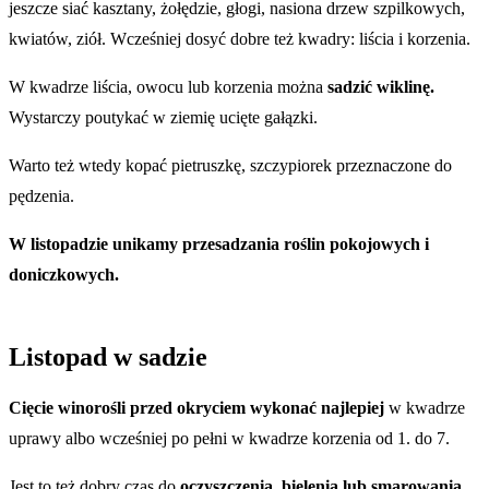
jeszcze siać kasztany, żołędzie, głogi, nasiona drzew szpilkowych,
kwiatów, ziół. Wcześniej dosyć dobre też kwadry: liścia i korzenia.
W kwadrze liścia, owocu lub korzenia można
sadzić wiklinę.
Wystarczy poutykać w ziemię ucięte gałązki.
Warto też wtedy kopać pietruszkę, szczypiorek przeznaczone do
pędzenia.
W listopadzie unikamy przesadzania roślin pokojowych i
doniczkowych.
Listopad w sadzie
Cięcie winorośli przed okryciem wykonać najlepiej
w kwadrze
uprawy albo wcześniej po pełni w kwadrze korzenia od 1. do 7.
Jest to też dobry czas do
oczyszczenia, bielenia lub smarowania