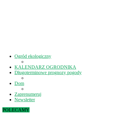
Ogród ekologiczny
KALENDARZ OGRODNIKA
Długoterminowe prognozy pogody
Dom
Zaprenumeruj
Newsletter
POLECAMY
Sierpień w ekoogrodzie – terminy prac
Kiedy kisić ogórki? – 5 rad na idealne...
Lipiec w ekoogrodzie – terminy prac
Październik w ekoogrodzie – terminy prac