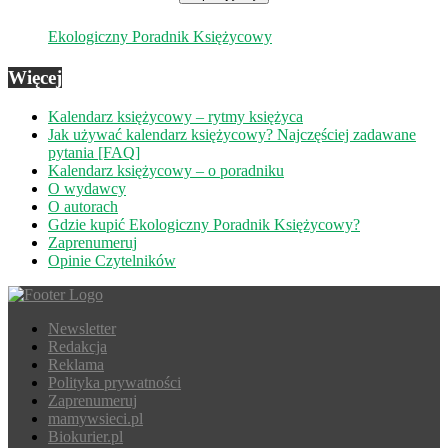
Ekologiczny Poradnik Księżycowy
Więcej
Kalendarz księżycowy – rytmy księżyca
Jak używać kalendarz księżycowy? Najczęściej zadawane
pytania [FAQ]
Kalendarz księżycowy – o poradniku
O wydawcy
O autorach
Gdzie kupić Ekologiczny Poradnik Księżycowy?
Zaprenumeruj
Opinie Czytelników
Newsletter
Redakcja
Reklama
Polityka prywatności
Zaprenumeruj
mamywsieci.pl
Biokurier.pl