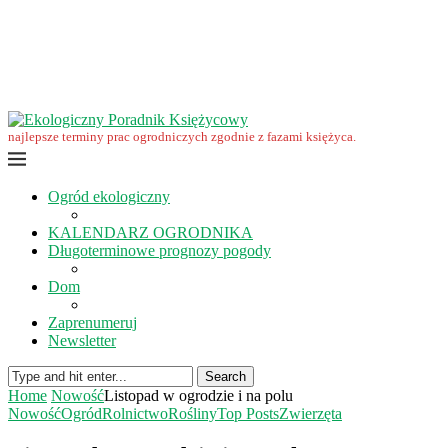
Wrzesień w ekoogrodzie – terminy prac
Ekologiczny Poradnik Księżycowy – nowa edycja już dostępna
Ekologiczny Poradnik Księżycowy 2023 nowości
Wspomnienie… Zbigniewa Przybylaka
Grudzień w ogrodzie i na polu
Listopad w ogrodzie i na polu
najlepsze terminy prac ogrodniczych zgodnie z fazami księżyca.
Ogród ekologiczny
KALENDARZ OGRODNIKA
Długoterminowe prognozy pogody
Dom
Zaprenumeruj
Newsletter
Search
Home
Nowość
Listopad w ogrodzie i na polu
Nowość
Ogród
Rolnictwo
Rośliny
Top Posts
Zwierzęta