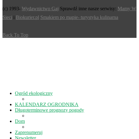
(c) 1993-
Wydawnictwo Gaj
Sprawdź inne nasze serwisy:
Mamy W
Sieci
i
Biokurier.pl
Smakiem po mapie- turystyka kulinarna
Back To Top
Ogród ekologiczny
KALENDARZ OGRODNIKA
Długoterminowe prognozy pogody
Dom
Zaprenumeruj
Newsletter