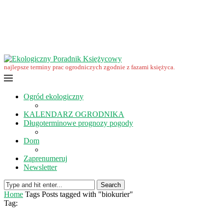
Wrzesień w ekoogrodzie – terminy prac
Ekologiczny Poradnik Księżycowy – nowa edycja już dostępna
Ekologiczny Poradnik Księżycowy 2023 nowości
Wspomnienie… Zbigniewa Przybylaka
Grudzień w ogrodzie i na polu
Listopad w ogrodzie i na polu
najlepsze terminy prac ogrodniczych zgodnie z fazami księżyca.
Ogród ekologiczny
KALENDARZ OGRODNIKA
Długoterminowe prognozy pogody
Dom
Zaprenumeruj
Newsletter
Search
Home
Tags
Posts tagged with "biokurier"
Tag: