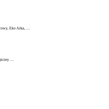
życowy, Eko Arka, …
ogiczny …