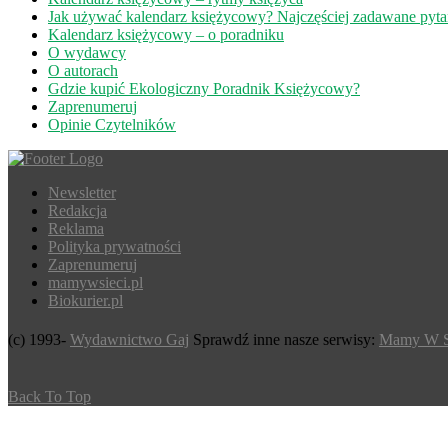
Jak używać kalendarz księżycowy? Najczęściej zadawane pyt
Kalendarz księżycowy – o poradniku
O wydawcy
O autorach
Gdzie kupić Ekologiczny Poradnik Księżycowy?
Zaprenumeruj
Opinie Czytelników
Newsletter
Redakcja
Reklama
Polityka prywatności
Zaprenumeruj
mamywsieci.pl
Biokurier.pl
(c) 1993-
Wydawnictwo Gaj
Sprawdź inne nasze serwisy:
Mamy W S
Back To Top