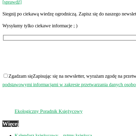
[sprawdź]
Siegnij po ciekawą wiedzę ogrodniczą. Zapisz się do naszego newslet
Wysyłamy tylko ciekawe informacje ; )
Zgadzam się
Zapisując się na newsletter, wyrażam zgodę na prz
podstawowymi informacjami w zakresie przetwarzania danych osob
Ekologiczny Poradnik Księżycowy
Więcej
Kalendarz księżycowy – rytmy księżyca