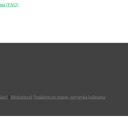
ania [FAQ]
ieci
i
Biokurier.pl
Smakiem po mapie- turystyka kulinarna