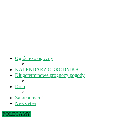
Ogród ekologiczny
KALENDARZ OGRODNIKA
Długoterminowe prognozy pogody
Dom
Zaprenumeruj
Newsletter
POLECAMY
Sierpień w ekoogrodzie – terminy prac
Kiedy kisić ogórki? – 5 rad na idealne...
Lipiec w ekoogrodzie – terminy prac
Październik w ekoogrodzie – terminy prac