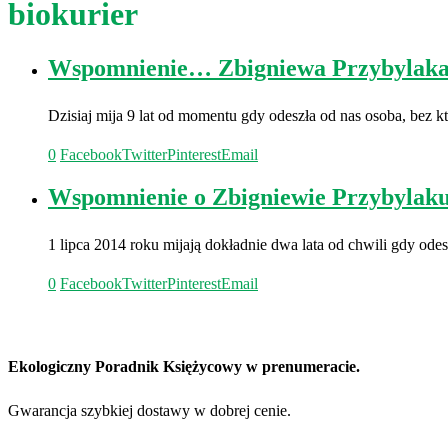
biokurier
Wspomnienie… Zbigniewa Przybylak
Dzisiaj mija 9 lat od momentu gdy odeszła od nas osoba, be
0
Facebook
Twitter
Pinterest
Email
Wspomnienie o Zbigniewie Przybylak
1 lipca 2014 roku mijają dokładnie dwa lata od chwili gdy od
0
Facebook
Twitter
Pinterest
Email
Ekologiczny Poradnik Księżycowy w prenumeracie.
Gwarancja szybkiej dostawy w dobrej cenie.