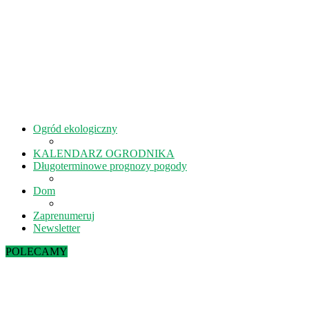
Ogród ekologiczny
KALENDARZ OGRODNIKA
Długoterminowe prognozy pogody
Dom
Zaprenumeruj
Newsletter
POLECAMY
Sierpień w ekoogrodzie – terminy prac
Kiedy kisić ogórki? – 5 rad na idealne...
Lipiec w ekoogrodzie – terminy prac
Październik w ekoogrodzie – terminy prac