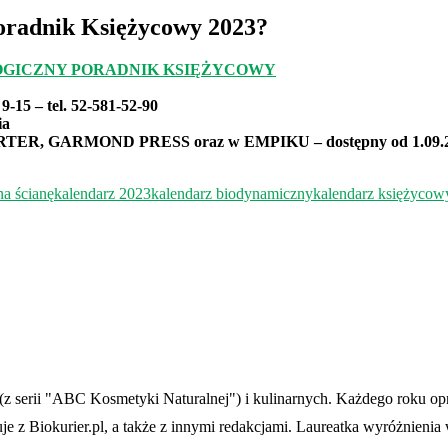
Poradnik Księżycowy 2023?
GICZNY PORADNIK KSIĘŻYCOWY
9-15 – tel. 52-581-52-90
ia
ORTER, GARMOND PRESS oraz w EMPIKU – dostępny od 1.09.2
a ścianę
kalendarz 2023
kalendarz biodynamiczny
kalendarz księżycow
 (z serii "ABC Kosmetyki Naturalnej") i kulinarnych. Każdego roku o
je z Biokurier.pl, a także z innymi redakcjami. Laureatka wyróżnienia