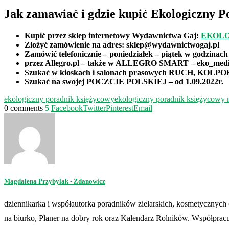
Jak zamawiać i gdzie kupić Ekologiczny 
Kupić przez sklep internetowy Wydawnictwa Gaj:
EKOLO
Złożyć zamówienie na adres: sklep@wydawnictwogaj.pl
Zamówić telefonicznie – poniedziałek – piątek w godzinach 
przez Allegro.pl – także w ALLEGRO SMART – eko_med
Szukać w kioskach i salonach prasowych RUCH, KOLP
Szukać na swojej POCZCIE POLSKIEJ – od 1.09.2022r.
ekologiczny poradnik księżycowy
ekologiczny poradnik księżycowy n
0 comments
5
Facebook
Twitter
Pinterest
Email
Magdalena Przybylak - Zdanowicz
dziennikarka i współautorka poradników zielarskich, kosmetycznych
na biurko, Planer na dobry rok oraz Kalendarz Rolników. Współpracu