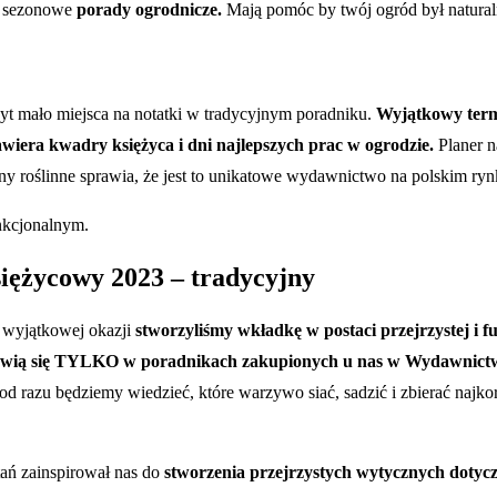
z sezonowe
porady ogrodnicze.
Mają pomóc by twój ogród był natural
byt mało miejsca na notatki w tradycyjnym poradniku.
Wyjątkowy term
iera kwadry księżyca i dni najlepszych prac w ogrodzie.
Planer n
ciny roślinne sprawia, że jest to unikatowe wydawnictwo na polskim ryn
nkcjonalnym.
iężycowy 2023 – tradycyjny
j wyjątkowej okazji
stworzyliśmy wkładkę w postaci przejrzystej i f
ojawią się TYLKO w poradnikach zakupionych u nas w Wydawnictw
 razu będziemy wiedzieć, które warzywo siać, sadzić i zbierać najkor
ań zainspirował nas do
stworzenia przejrzystych wytycznych dotyc