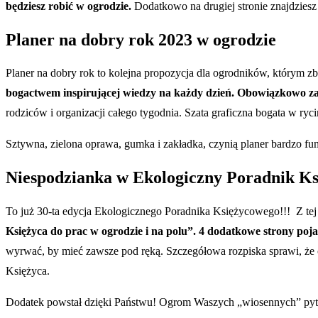
będziesz robić w ogrodzie.
Dodatkowo na drugiej stronie znajdzies
Planer na dobry rok 2023 w ogrodzie
Planer na dobry rok to kolejna propozycja dla ogrodników, którym z
bogactwem inspirującej wiedzy na każdy dzień. Obowiązkowo zaw
rodziców i organizacji całego tygodnia. Szata graficzna bogata w ry
Sztywna, zielona oprawa, gumka i zakładka, czynią planer bardzo fu
Niespodzianka w Ekologiczny Poradnik Ks
To już 30-ta edycja Ekologicznego Poradnika Księżycowego!!! Z te
Księżyca do prac w ogrodzie i na polu”. 4 dodatkowe strony p
wyrwać, by mieć zawsze pod ręką. Szczegółowa rozpiska sprawi, że od
Księżyca.
Dodatek powstał dzięki Państwu! Ogrom Waszych „wiosennych” pyt