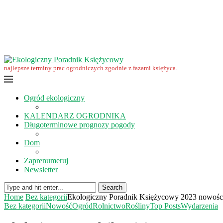
Wrzesień w ekoogrodzie – terminy prac
Ekologiczny Poradnik Księżycowy – nowa edycja już dostępna
Ekologiczny Poradnik Księżycowy 2023 nowości
Wspomnienie… Zbigniewa Przybylaka
Grudzień w ogrodzie i na polu
Listopad w ogrodzie i na polu
najlepsze terminy prac ogrodniczych zgodnie z fazami księżyca.
Ogród ekologiczny
KALENDARZ OGRODNIKA
Długoterminowe prognozy pogody
Dom
Zaprenumeruj
Newsletter
Search
Home
Bez kategorii
Ekologiczny Poradnik Księżycowy 2023 nowośc
Bez kategorii
Nowość
Ogród
Rolnictwo
Rośliny
Top Posts
Wydarzenia