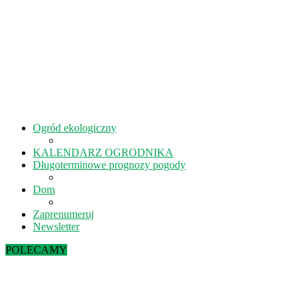
Ogród ekologiczny
KALENDARZ OGRODNIKA
Długoterminowe prognozy pogody
Dom
Zaprenumeruj
Newsletter
POLECAMY
Sierpień w ekoogrodzie – terminy prac
Kiedy kisić ogórki? – 5 rad na idealne...
Lipiec w ekoogrodzie – terminy prac
Październik w ekoogrodzie – terminy prac