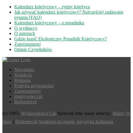
Kalendarz księżycowy – rytmy księżyca
Jak używać kalendarz księżycowy? Najczęściej zadawane
pytania [FAQ]
Kalendarz księżycowy – o poradniku
O wydawcy
O autorach
Gdzie kupić Ekologiczny Poradnik Księżycowy?
Zaprenumeruj
Opinie Czytelników
Newsletter
Redakcja
Reklama
Polityka prywatności
Zaprenumeruj
mamywsieci.pl
Biokurier.pl
(c) 1993-
Wydawnictwo Gaj
Sprawdź inne nasze serwisy:
Mamy W
Sieci
i
Biokurier.pl
Smakiem po mapie- turystyka kulinarna