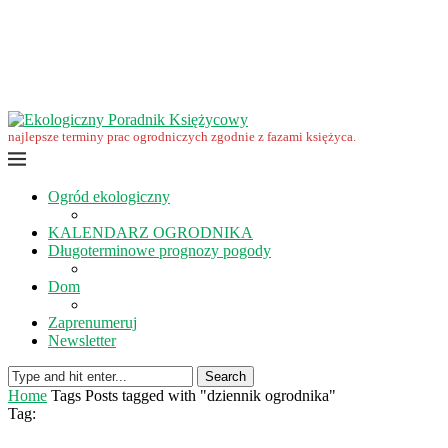
Wrzesień w ekoogrodzie – terminy prac
Ekologiczny Poradnik Księżycowy – nowa edycja już dostępna
Ekologiczny Poradnik Księżycowy 2023 nowości
Wspomnienie… Zbigniewa Przybylaka
Grudzień w ogrodzie i na polu
Listopad w ogrodzie i na polu
najlepsze terminy prac ogrodniczych zgodnie z fazami księżyca.
Ogród ekologiczny
KALENDARZ OGRODNIKA
Długoterminowe prognozy pogody
Dom
Zaprenumeruj
Newsletter
Search
Home
Tags
Posts tagged with "dziennik ogrodnika"
Tag: