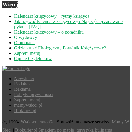
Więcej
Kalendarz księżycowy – rytmy księżyca
Jak używać kalendarz księżycowy? Najczęściej zadawane
pytania [FAQ]
Kalendarz księżycowy – o poradniku
O wydawcy
O autorach
Gdzie kupić Ekologiczny Poradnik Księżycowy?
Zaprenumeruj
Opinie Czytelników
Newsletter
Redakcja
Reklama
Polityka prywatności
Zaprenumeruj
mamywsieci.pl
Biokurier.pl
(c) 1993-
Wydawnictwo Gaj
Sprawdź inne nasze serwisy:
Mamy W
Sieci
i
Biokurier.pl
Smakiem po mapie- turystyka kulinarna