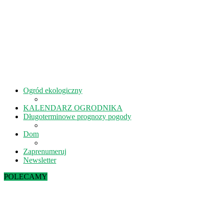
Ogród ekologiczny
KALENDARZ OGRODNIKA
Długoterminowe prognozy pogody
Dom
Zaprenumeruj
Newsletter
POLECAMY
Sierpień w ekoogrodzie – terminy prac
Kiedy kisić ogórki? – 5 rad na idealne...
Lipiec w ekoogrodzie – terminy prac
Październik w ekoogrodzie – terminy prac