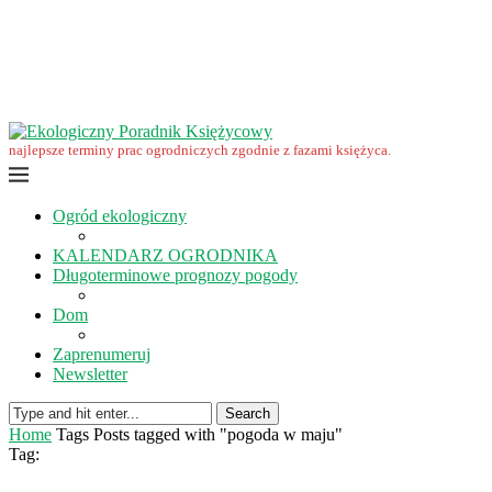
Wrzesień w ekoogrodzie – terminy prac
Ekologiczny Poradnik Księżycowy – nowa edycja już dostępna
Ekologiczny Poradnik Księżycowy 2023 nowości
Wspomnienie… Zbigniewa Przybylaka
Grudzień w ogrodzie i na polu
Listopad w ogrodzie i na polu
najlepsze terminy prac ogrodniczych zgodnie z fazami księżyca.
Ogród ekologiczny
KALENDARZ OGRODNIKA
Długoterminowe prognozy pogody
Dom
Zaprenumeruj
Newsletter
Search
Home
Tags
Posts tagged with "pogoda w maju"
Tag: