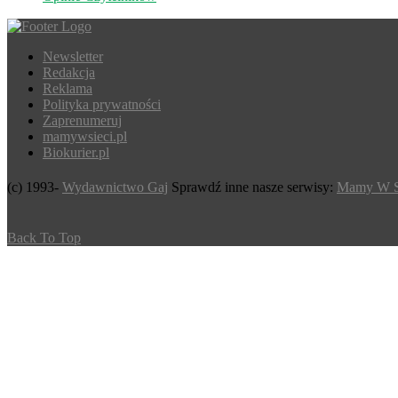
Newsletter
Redakcja
Reklama
Polityka prywatności
Zaprenumeruj
mamywsieci.pl
Biokurier.pl
(c) 1993-
Wydawnictwo Gaj
Sprawdź inne nasze serwisy:
Mamy W S
Back To Top