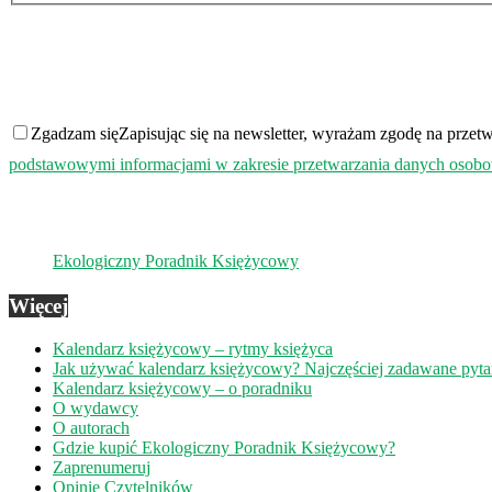
Zgadzam się
Zapisując się na newsletter, wyrażam zgodę na prz
podstawowymi informacjami w zakresie przetwarzania danych osob
Ekologiczny Poradnik Księżycowy
Więcej
Kalendarz księżycowy – rytmy księżyca
Jak używać kalendarz księżycowy? Najczęściej zadawane pyt
Kalendarz księżycowy – o poradniku
O wydawcy
O autorach
Gdzie kupić Ekologiczny Poradnik Księżycowy?
Zaprenumeruj
Opinie Czytelników