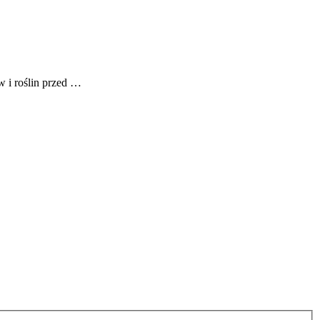
w i roślin przed …