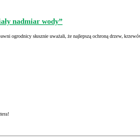
biały nadmiar wody”
awni ogrodnicy słusznie uważali, że najlepszą ochroną drzew, krzewó
tera!