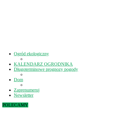
Ogród ekologiczny
KALENDARZ OGRODNIKA
Długoterminowe prognozy pogody
Dom
Zaprenumeruj
Newsletter
POLECAMY
Sierpień w ekoogrodzie – terminy prac
Kiedy kisić ogórki? – 5 rad na idealne...
Lipiec w ekoogrodzie – terminy prac
Październik w ekoogrodzie – terminy prac