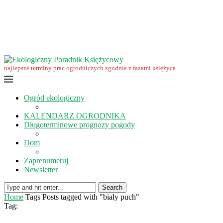
Wrzesień w ekoogrodzie – terminy prac
Ekologiczny Poradnik Księżycowy – nowa edycja już dostępna
Ekologiczny Poradnik Księżycowy 2023 nowości
Wspomnienie… Zbigniewa Przybylaka
Grudzień w ogrodzie i na polu
Listopad w ogrodzie i na polu
najlepsze terminy prac ogrodniczych zgodnie z fazami księżyca.
Ogród ekologiczny
KALENDARZ OGRODNIKA
Długoterminowe prognozy pogody
Dom
Zaprenumeruj
Newsletter
Search
Home
Tags
Posts tagged with "biały puch"
Tag: