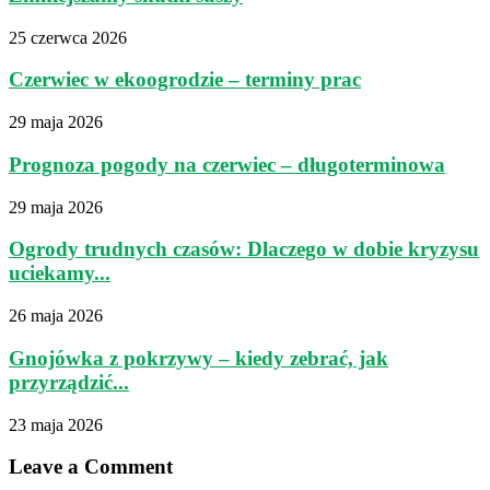
25 czerwca 2026
Czerwiec w ekoogrodzie – terminy prac
29 maja 2026
Prognoza pogody na czerwiec – długoterminowa
29 maja 2026
Ogrody trudnych czasów: Dlaczego w dobie kryzysu
uciekamy...
26 maja 2026
Gnojówka z pokrzywy – kiedy zebrać, jak
przyrządzić...
23 maja 2026
Leave a Comment