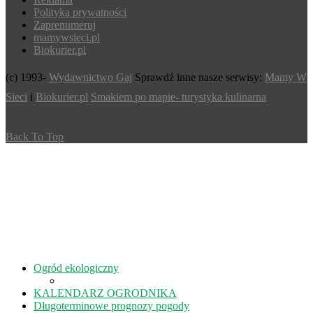
Polityka prywatności
Zaprenumeruj
mamywsieci.pl
Biokurier.pl
(c) 1993-
Wydawnictwo Gaj
Sprawdź inne nasze serwisy:
Mamy W
Sieci
i
Biokurier.pl
Smakiem po mapie- turystyka kulinarna
Back To Top
Ogród ekologiczny
KALENDARZ OGRODNIKA
Długoterminowe prognozy pogody