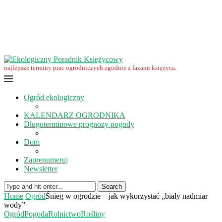
Wrzesień w ekoogrodzie – terminy prac
Ekologiczny Poradnik Księżycowy – nowa edycja już dostępna
Ekologiczny Poradnik Księżycowy 2023 nowości
Wspomnienie… Zbigniewa Przybylaka
Grudzień w ogrodzie i na polu
Listopad w ogrodzie i na polu
najlepsze terminy prac ogrodniczych zgodnie z fazami księżyca.
Ogród ekologiczny
KALENDARZ OGRODNIKA
Długoterminowe prognozy pogody
Dom
Zaprenumeruj
Newsletter
Search
Home
Ogród
Śnieg w ogrodzie – jak wykorzystać „biały nadmiar
wody”
Ogród
Pogoda
Rolnictwo
Rośliny