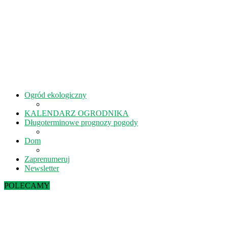
Ogród ekologiczny
KALENDARZ OGRODNIKA
Długoterminowe prognozy pogody
Dom
Zaprenumeruj
Newsletter
POLECAMY
Sierpień w ekoogrodzie – terminy prac
Kiedy kisić ogórki? – 5 rad na idealne...
Lipiec w ekoogrodzie – terminy prac
Październik w ekoogrodzie – terminy prac