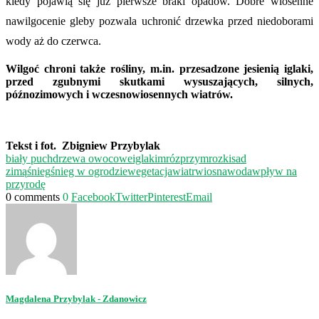
kiedy pojawią się już pierwsze braki opadów. Dobre wiosenne
nawilgocenie gleby pozwala uchronić drzewka przed niedoborami
wody aż do czerwca.
Wilgoć chroni także rośliny, m.in. przesadzone jesienią iglaki,
przed zgubnymi skutkami wysuszających, silnych,
późnozimowych i wczesnowiosennych wiatrów.
Tekst i fot.
Zbigniew Przybylak
biały puch
drzewa owocowe
iglaki
mróz
przymrozki
sad
zimą
śnieg
śnieg w ogrodzie
wegetacja
wiatr
wiosna
woda
wpływ na
przyrodę
0 comments
0
Facebook
Twitter
Pinterest
Email
Magdalena Przybylak - Zdanowicz