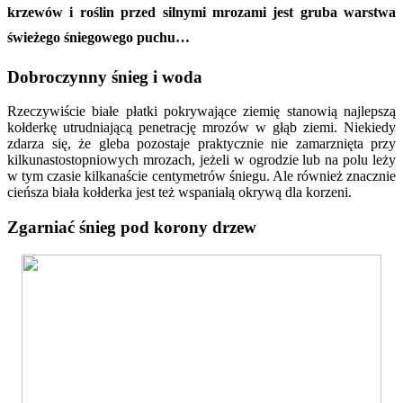
krzewów i roślin przed silnymi mrozami jest gruba warstwa
świeżego śniegowego puchu…
Dobroczynny śnieg i woda
Rzeczywiście białe płatki pokrywające ziemię stanowią najlepszą
kołderkę utrudniającą penetrację mrozów w głąb ziemi. Niekiedy
zdarza się, że gleba pozostaje praktycznie nie zamarznięta przy
kilkunastostopniowych mrozach, jeżeli w ogrodzie lub na polu leży
w tym czasie kilkanaście centymetrów śniegu. Ale również znacznie
cieńsza biała kołderka jest też wspaniałą okrywą dla korzeni.
Zgarniać śnieg pod korony drzew