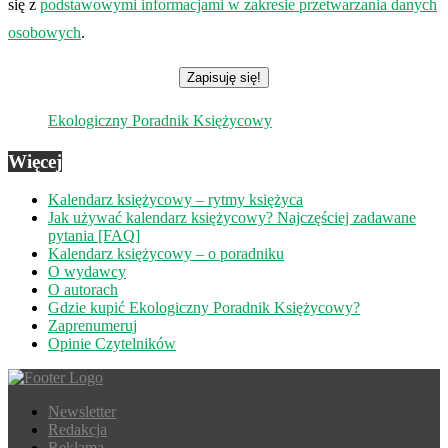
się z
podstawowymi informacjami w zakresie przetwarzania danych
osobowych
.
Ekologiczny Poradnik Księżycowy
Więcej
Kalendarz księżycowy – rytmy księżyca
Jak używać kalendarz księżycowy? Najczęściej zadawane
pytania [FAQ]
Kalendarz księżycowy – o poradniku
O wydawcy
O autorach
Gdzie kupić Ekologiczny Poradnik Księżycowy?
Zaprenumeruj
Opinie Czytelników
Newsletter
Redakcja
Reklama