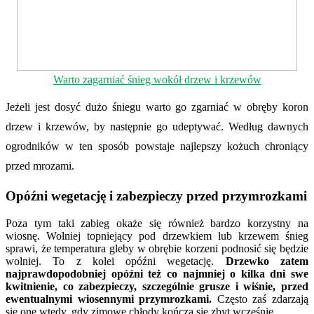
Warto zagarniać śnieg wokół drzew i krzewów
Jeżeli jest dosyć dużo śniegu warto go zgarniać w obręby koron
drzew i krzewów, by następnie go udeptywać. Według dawnych
ogrodników w ten sposób powstaje najlepszy kożuch chroniący
przed mrozami.
Opóźni wegetację i zabezpieczy przed przymrozkami
Poza tym taki zabieg okaże się również bardzo korzystny na
wiosnę. Wolniej topniejący pod drzewkiem lub krzewem śnieg
sprawi, że temperatura gleby w obrębie korzeni podnosić się będzie
wolniej. To z kolei opóźni wegetację.
Drzewko zatem
najprawdopodobniej opóźni też co najmniej o kilka dni swe
kwitnienie, co zabezpieczy, szczególnie grusze i wiśnie, przed
ewentualnymi wiosennymi przymrozkami.
Często zaś zdarzają
się one wtedy, gdy zimowe chłody kończą się zbyt wcześnie.