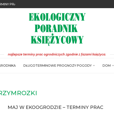
RMINY PRAC
IDEALNE...
INY PRAC
– TERMINY PRAC
ERMINY PRAC
YCOWY – NOWA EDYCJA JUŻ DOSTĘPNA
YCOWY 2023 NOWOŚCI
YBYLAKA
OLU
LU
najlepsze terminy prac ogrodniczych zgodnie z fazami księżyca.
GRODNIKA
DŁUGOTERMINOWE PROGNOZY POGODY
DOM
RZYMROZKI
MAJ W EKOOGRODZIE – TERMINY PRAC