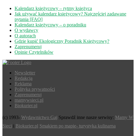
Kalendarz księżycowy – rytmy księżyca
Jak używać kalendarz księżycowy? Najczęściej zadawane
pytania [FAQ]
Kalendarz księżycowy – o poradniku
O wydawcy
O autorach
Gdzie kupić Ekologiczny Poradnik Księżycowy?
Zaprenumeruj
Opinie Czytelników
Newsletter
Redakcja
Reklama
Polityka prywatności
Zaprenumeruj
mamywsieci.pl
Biokurier.pl
(c) 1993-
Wydawnictwo Gaj
Sprawdź inne nasze serwisy:
Mamy W
Sieci
i
Biokurier.pl
Smakiem po mapie- turystyka kulinarna