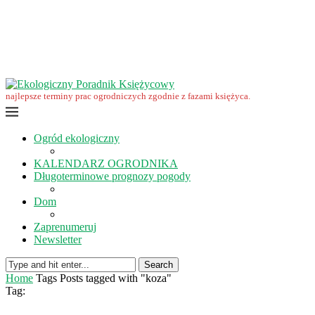
Wrzesień w ekoogrodzie – terminy prac
Ekologiczny Poradnik Księżycowy – nowa edycja już dostępna
Ekologiczny Poradnik Księżycowy 2023 nowości
Wspomnienie… Zbigniewa Przybylaka
Grudzień w ogrodzie i na polu
Listopad w ogrodzie i na polu
najlepsze terminy prac ogrodniczych zgodnie z fazami księżyca.
Ogród ekologiczny
KALENDARZ OGRODNIKA
Długoterminowe prognozy pogody
Dom
Zaprenumeruj
Newsletter
Search
Home
Tags
Posts tagged with "koza"
Tag: