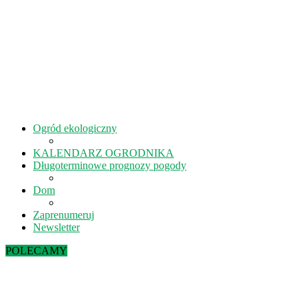
Ogród ekologiczny
KALENDARZ OGRODNIKA
Długoterminowe prognozy pogody
Dom
Zaprenumeruj
Newsletter
POLECAMY
Sierpień w ekoogrodzie – terminy prac
Kiedy kisić ogórki? – 5 rad na idealne...
Lipiec w ekoogrodzie – terminy prac
Październik w ekoogrodzie – terminy prac