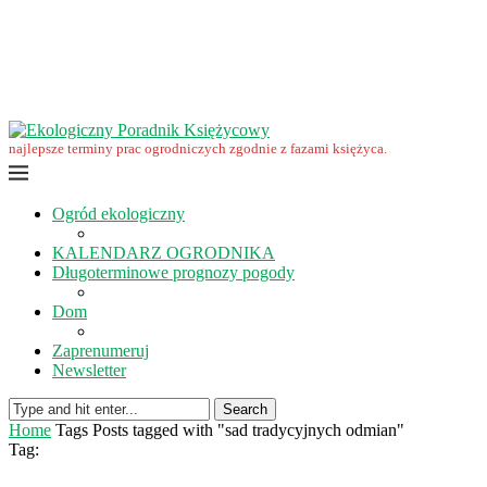
Wrzesień w ekoogrodzie – terminy prac
Ekologiczny Poradnik Księżycowy – nowa edycja już dostępna
Ekologiczny Poradnik Księżycowy 2023 nowości
Wspomnienie… Zbigniewa Przybylaka
Grudzień w ogrodzie i na polu
Listopad w ogrodzie i na polu
najlepsze terminy prac ogrodniczych zgodnie z fazami księżyca.
Ogród ekologiczny
KALENDARZ OGRODNIKA
Długoterminowe prognozy pogody
Dom
Zaprenumeruj
Newsletter
Search
Home
Tags
Posts tagged with "sad tradycyjnych odmian"
Tag: