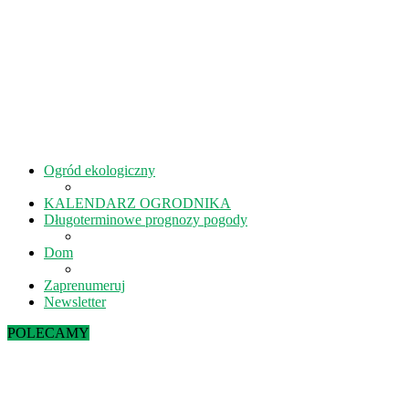
Ogród ekologiczny
KALENDARZ OGRODNIKA
Długoterminowe prognozy pogody
Dom
Zaprenumeruj
Newsletter
POLECAMY
Sierpień w ekoogrodzie – terminy prac
Kiedy kisić ogórki? – 5 rad na idealne...
Lipiec w ekoogrodzie – terminy prac
Październik w ekoogrodzie – terminy prac