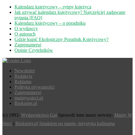
Kalendarz księżycowy – rytmy księżyca
Jak używać kalendarz księżycowy? Najczęściej zadawane
pytania [FAQ]
Kalendarz księżycowy – o poradniku
O wydawcy
O autorach
Gdzie kupić Ekologiczny Poradnik Księżycowy?
Zaprenumeruj
Opinie Czytelników
Newsletter
Redakcja
Reklama
Polityka prywatności
Zaprenumeruj
mamywsieci.pl
Biokurier.pl
(c) 1993-
Wydawnictwo Gaj
Sprawdź inne nasze serwisy:
Mamy W
Sieci
i
Biokurier.pl
Smakiem po mapie- turystyka kulinarna