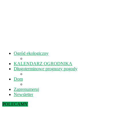
Ogród ekologiczny
KALENDARZ OGRODNIKA
Długoterminowe prognozy pogody
Dom
Zaprenumeruj
Newsletter
POLECAMY
Sierpień w ekoogrodzie – terminy prac
Kiedy kisić ogórki? – 5 rad na idealne...
Lipiec w ekoogrodzie – terminy prac
Październik w ekoogrodzie – terminy prac