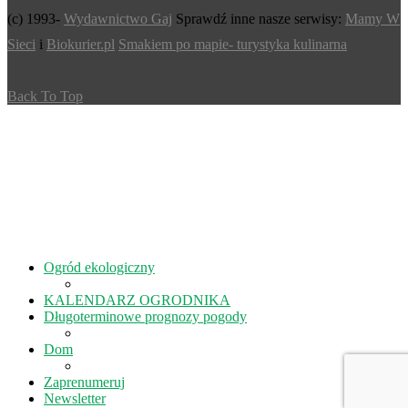
(c) 1993-
Wydawnictwo Gaj
Sprawdź inne nasze serwisy:
Mamy W
Sieci
i
Biokurier.pl
Smakiem po mapie- turystyka kulinarna
Back To Top
Ogród ekologiczny
KALENDARZ OGRODNIKA
Długoterminowe prognozy pogody
Dom
Zaprenumeruj
Newsletter