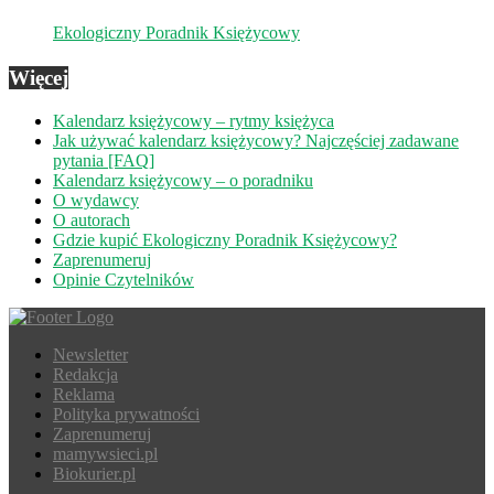
Ekologiczny Poradnik Księżycowy
Więcej
Kalendarz księżycowy – rytmy księżyca
Jak używać kalendarz księżycowy? Najczęściej zadawane
pytania [FAQ]
Kalendarz księżycowy – o poradniku
O wydawcy
O autorach
Gdzie kupić Ekologiczny Poradnik Księżycowy?
Zaprenumeruj
Opinie Czytelników
Newsletter
Redakcja
Reklama
Polityka prywatności
Zaprenumeruj
mamywsieci.pl
Biokurier.pl