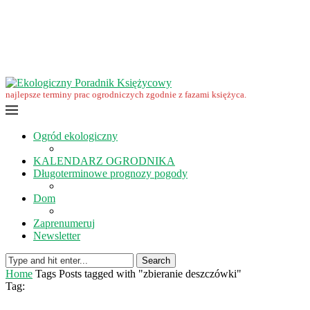
Wrzesień w ekoogrodzie – terminy prac
Ekologiczny Poradnik Księżycowy – nowa edycja już dostępna
Ekologiczny Poradnik Księżycowy 2023 nowości
Wspomnienie… Zbigniewa Przybylaka
Grudzień w ogrodzie i na polu
Listopad w ogrodzie i na polu
najlepsze terminy prac ogrodniczych zgodnie z fazami księżyca.
Ogród ekologiczny
KALENDARZ OGRODNIKA
Długoterminowe prognozy pogody
Dom
Zaprenumeruj
Newsletter
Search
Home
Tags
Posts tagged with "zbieranie deszczówki"
Tag: