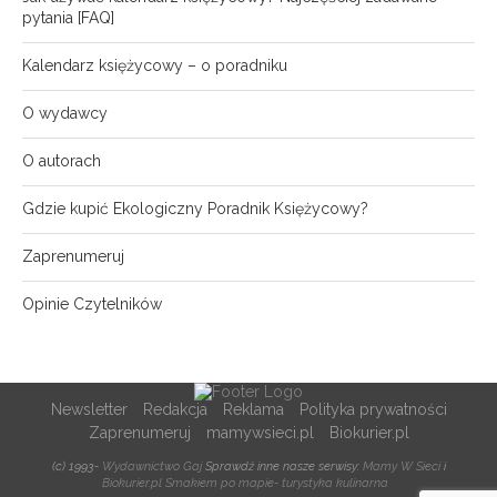
pytania [FAQ]
Kalendarz księżycowy – o poradniku
O wydawcy
O autorach
Gdzie kupić Ekologiczny Poradnik Księżycowy?
Zaprenumeruj
Opinie Czytelników
Newsletter
Redakcja
Reklama
Polityka prywatności
Zaprenumeruj
mamywsieci.pl
Biokurier.pl
(c) 1993-
Wydawnictwo Gaj
Sprawdź inne nasze serwisy:
Mamy W Sieci
i
Biokurier.pl
Smakiem po mapie- turystyka kulinarna