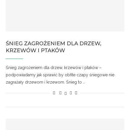
ŚNIEG ZAGROŻENIEM DLA DRZEW,
KRZEWÓW I PTAKÓW
Śnieg zagrożeniem dla drzew, krzewów i ptaków –
podpowiadamy jak sprawić by obfite czapy śniegowe nie
zagrażały drzewom i krzewom. Śnieg to …