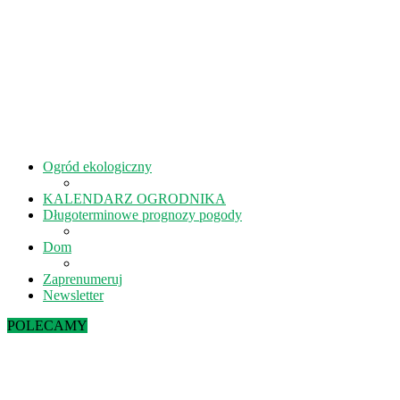
Ogród ekologiczny
KALENDARZ OGRODNIKA
Długoterminowe prognozy pogody
Dom
Zaprenumeruj
Newsletter
POLECAMY
Sierpień w ekoogrodzie – terminy prac
Kiedy kisić ogórki? – 5 rad na idealne...
Lipiec w ekoogrodzie – terminy prac
Październik w ekoogrodzie – terminy prac