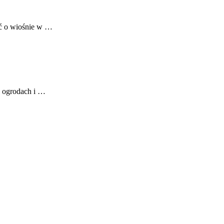
eć o wiośnie w …
w ogrodach i …