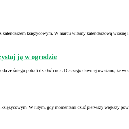
e z kalendarzem księżycowym. W marcu witamy kalendarzową wiosnę 
staj ją w ogrodzie
da ze śniegu potrafi działać cuda. Dlaczego dawniej uważano, że w
zem księżycowym. W lutym, gdy momentami czuć pierwszy większy po