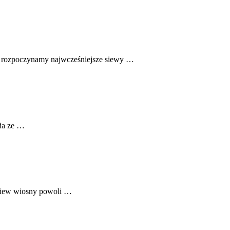
i rozpoczynamy najwcześniejsze siewy …
oda ze …
wiew wiosny powoli …