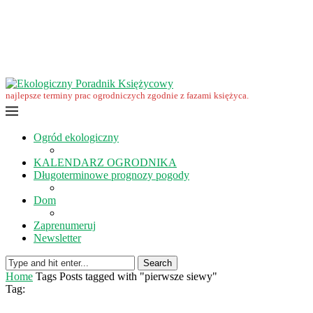
Wrzesień w ekoogrodzie – terminy prac
Ekologiczny Poradnik Księżycowy – nowa edycja już dostępna
Ekologiczny Poradnik Księżycowy 2023 nowości
Wspomnienie… Zbigniewa Przybylaka
Grudzień w ogrodzie i na polu
Listopad w ogrodzie i na polu
najlepsze terminy prac ogrodniczych zgodnie z fazami księżyca.
Ogród ekologiczny
KALENDARZ OGRODNIKA
Długoterminowe prognozy pogody
Dom
Zaprenumeruj
Newsletter
Search
Home
Tags
Posts tagged with "pierwsze siewy"
Tag: