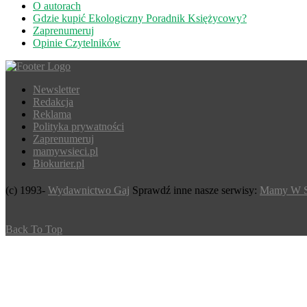
O autorach
Gdzie kupić Ekologiczny Poradnik Księżycowy?
Zaprenumeruj
Opinie Czytelników
Newsletter
Redakcja
Reklama
Polityka prywatności
Zaprenumeruj
mamywsieci.pl
Biokurier.pl
(c) 1993-
Wydawnictwo Gaj
Sprawdź inne nasze serwisy:
Mamy W S
Back To Top