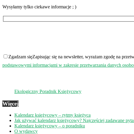
Wysyłamy tylko ciekawe informacje ; )
Zgadzam się
Zapisując się na newsletter, wyrażam zgodę na prz
podstawowymi informacjami w zakresie przetwarzania danych osob
Ekologiczny Poradnik Księżycowy
Więcej
Kalendarz księżycowy – rytmy księżyca
Jak używać kalendarz księżycowy? Najczęściej zadawane pyt
Kalendarz księżycowy – o poradniku
O wydawcy