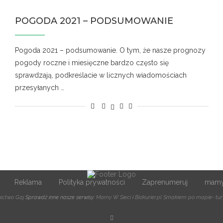
POGODA 2021 – PODSUMOWANIE
Pogoda 2021 – podsumowanie. O tym, że nasze prognozy
pogody roczne i miesięczne bardzo często się
sprawdzają, podkreślacie w licznych wiadomościach
przesyłanych …
Reklama
Polityka prywatności
Zaprenumeruj
mamy
ctwo Gaj
Sprawdź inne nasze serwisy:
Mamy W Sieci
i
Biokurier.pl
Smakiem po mapie- tury