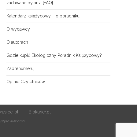
zadawane pytania [FAQ]
Kalendarz księżycowy – o poradniku
O wydawcy
O autorach
Gdzie kupić Ekologiczny Poradnik Księżycowy?
Zaprenumeruj
Opinie Czytelników
wsieci.pl
Biokurier.pl
styka kulinarna