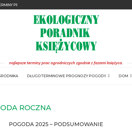
 IDEALNE...
MINY PRAC
 – TERMINY PRAC
TERMINY PRAC
ŻYCOWY – NOWA EDYCJA JUŻ DOSTĘPNA
ŻYCOWY 2023 NOWOŚCI
ZYBYLAKA
POLU
OLU
najlepsze terminy prac ogrodniczych zgodnie z fazami księżyca.
GRODNIKA
DŁUGOTERMINOWE PROGNOZY POGODY
DOM
ODA ROCZNA
POGODA 2025 – PODSUMOWANIE