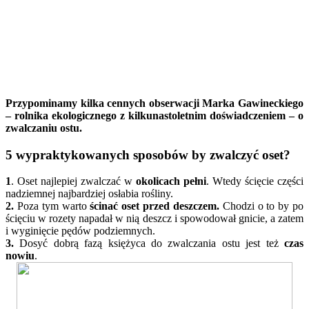
Przypominamy kilka cennych obserwacji Marka Gawineckiego
– rolnika ekologicznego z kilkunastoletnim doświadczeniem – o
zwalczaniu ostu.
5 wypraktykowanych sposobów by zwalczyć oset?
1
. Oset najlepiej zwalczać w
okolicach pełni
. Wtedy ścięcie części
nadziemnej najbardziej osłabia rośliny.
2.
Poza tym warto
ścinać oset przed deszczem.
Chodzi o to by po
ścięciu w rozety napadał w nią deszcz i spowodował gnicie, a zatem
i wyginięcie pędów podziemnych.
3.
Dosyć dobrą fazą księżyca do zwalczania ostu jest też
czas
nowiu
.