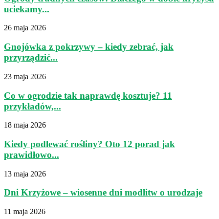
uciekamy...
26 maja 2026
Gnojówka z pokrzywy – kiedy zebrać, jak
przyrządzić...
23 maja 2026
Co w ogrodzie tak naprawdę kosztuje? 11
przykładów,...
18 maja 2026
Kiedy podlewać rośliny? Oto 12 porad jak
prawidłowo...
13 maja 2026
Dni Krzyżowe – wiosenne dni modlitw o urodzaje
11 maja 2026