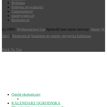
Reklama
Polityka prywatności
Zaprenumeruj
mamywsieci.pl
Biokurier.pl
(c) 1993-
Wydawnictwo Gaj
Sprawdź inne nasze serwisy:
Mamy W
Sieci
i
Biokurier.pl
Smakiem po mapie- turystyka kulinarna
Back To Top
Ogród ekologiczny
KALENDARZ OGRODNIKA