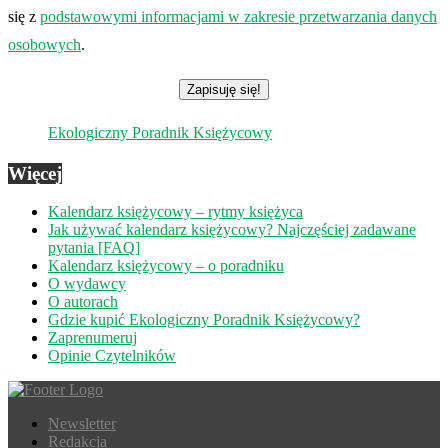
się z
podstawowymi informacjami w zakresie przetwarzania danych
osobowych
.
Ekologiczny Poradnik Księżycowy
Więcej
Kalendarz księżycowy – rytmy księżyca
Jak używać kalendarz księżycowy? Najczęściej zadawane
pytania [FAQ]
Kalendarz księżycowy – o poradniku
O wydawcy
O autorach
Gdzie kupić Ekologiczny Poradnik Księżycowy?
Zaprenumeruj
Opinie Czytelników
Newsletter
Redakcja