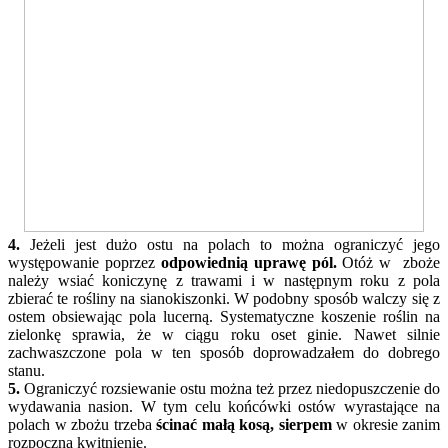
4.
Jeżeli jest dużo ostu na polach to można ograniczyć jego
występowanie poprzez
odpowiednią uprawę pól.
Otóż w zboże
należy wsiać koniczynę z trawami i w następnym roku z pola
zbierać te rośliny na sianokiszonki. W podobny sposób walczy się z
ostem obsiewając pola lucerną. Systematyczne koszenie roślin na
zielonkę sprawia, że w ciągu roku oset ginie. Nawet silnie
zachwaszczone pola w ten sposób doprowadzałem do dobrego
stanu.
5.
Ograniczyć rozsiewanie ostu można też przez niedopuszczenie do
wydawania nasion. W tym celu końcówki ostów wyrastające na
polach w zbożu trzeba
ścinać małą kosą, sierpem
w okresie zanim
rozpoczną kwitnienie.