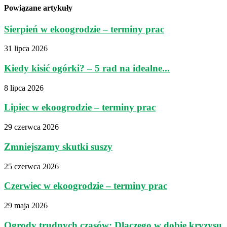
Powiązane artykuły
Sierpień w ekoogrodzie – terminy prac
31 lipca 2026
Kiedy kisić ogórki? – 5 rad na idealne...
8 lipca 2026
Lipiec w ekoogrodzie – terminy prac
29 czerwca 2026
Zmniejszamy skutki suszy
25 czerwca 2026
Czerwiec w ekoogrodzie – terminy prac
29 maja 2026
Ogrody trudnych czasów: Dlaczego w dobie kryzysu