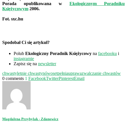
Porada opublikowana w
Ekologicznym Poradniku
Księżycowym
2006.
Fot. sxc.hu
Spodobał Ci się artykuł?
Polub
Ekologiczny Poradnik Księżycowy
na
facebooku
i
instagramie
Zapisz się na
newsletter
chwasty
letnie chwasty
nów
oset
pełnia
uprawa
zwalczanie chwastów
0 comments
1
Facebook
Twitter
Pinterest
Email
Magdalena Przybylak - Zdanowicz