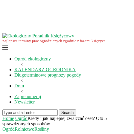
Wrzesień w ekoogrodzie – terminy prac
Ekologiczny Poradnik Księżycowy – nowa edycja już dostępna
Ekologiczny Poradnik Księżycowy 2023 nowości
Wspomnienie… Zbigniewa Przybylaka
Grudzień w ogrodzie i na polu
Listopad w ogrodzie i na polu
najlepsze terminy prac ogrodniczych zgodnie z fazami księżyca.
Ogród ekologiczny
KALENDARZ OGRODNIKA
Długoterminowe prognozy pogody
Dom
Zaprenumeruj
Newsletter
Search
Home
Ogród
Kiedy i jak najlepiej zwalczać oset? Oto 5
sprawdzonych sposobów
Ogród
Rolnictwo
Rośliny