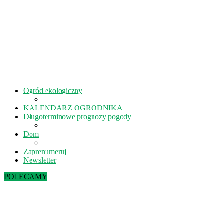
Ogród ekologiczny
KALENDARZ OGRODNIKA
Długoterminowe prognozy pogody
Dom
Zaprenumeruj
Newsletter
POLECAMY
Sierpień w ekoogrodzie – terminy prac
Kiedy kisić ogórki? – 5 rad na idealne...
Lipiec w ekoogrodzie – terminy prac
Październik w ekoogrodzie – terminy prac