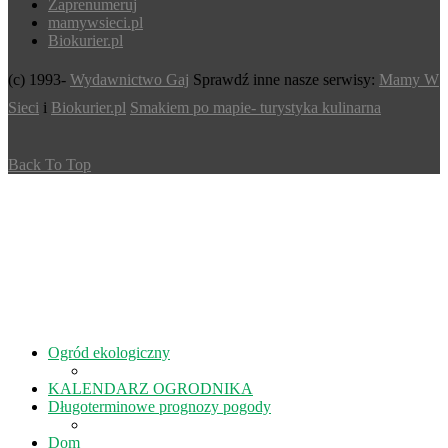
Zaprenumeruj
mamywsieci.pl
Biokurier.pl
(c) 1993-
Wydawnictwo Gaj
Sprawdź inne nasze serwisy:
Mamy W
Sieci
i
Biokurier.pl
Smakiem po mapie- turystyka kulinarna
Back To Top
Ogród ekologiczny
KALENDARZ OGRODNIKA
Długoterminowe prognozy pogody
Dom