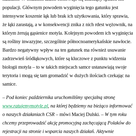
populacji. Głównym powodem wyginięcia tego gatunku jest
intensywne koszenie łąk lub brak ich użytkowania, który sprawia,
że łąki zarastają, a w konsekwencji znika z nich rdest wężownik, na
którym żerują gąsienice motyla. Kolejnym powodem ich wyginięcia
są rośliny inwazyjne, szczególnie północnoamerykańskie nawłocie.
Bardzo negatywny wpływ na ten gatunek ma również usuwanie
zadrzewień śródłąkowych, które są kluczowe z punktu widzenia
biologii motyla – to w takich miejscach samce ustanawiają swoje
terytoria i mogą się tam gromadzić w dużych ilościach czekając na
samice.
–
Pod koniec października uruchomiliśmy specjalną stronę
www.ratujemymotyle.pl
, na której będziemy na bieżąco informować
o naszych działaniach CSR
– mówi Maciej Dulski. –
W tym roku
chcemy przeprowadzić akcję promocyjną zachęcającą Polaków do
rejestracji na stronie i wsparcia naszych działań. Aktywnie