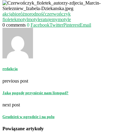
akcja
bioróżnorodność
czerwończyk
fioletek
motyl
motyle
ratujemymotyle
0 comments
0
Facebook
Twitter
Pinterest
Email
redakcja
previous post
Jaką pogodę przyniesie nam listopad?
next post
Grudzień w ogrodzie i na polu
Powiązane artykuły