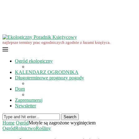
Wrzesień w ekoogrodzie – terminy prac
Ekologiczny Poradnik Księżycowy – nowa edycja już dostępna
Ekologiczny Poradnik Księżycowy 2023 nowości
Wspomnienie… Zbigniewa Przybylaka
Grudzień w ogrodzie i na polu
Listopad w ogrodzie i na polu
najlepsze terminy prac ogrodniczych zgodnie z fazami księżyca.
Ogród ekologiczny
KALENDARZ OGRODNIKA
Długoterminowe prognozy pogody
Dom
Zaprenumeruj
Newsletter
Search
Home
Ogród
Motyle są zagrożone wyginięciem
Ogród
Rolnictwo
Rośliny