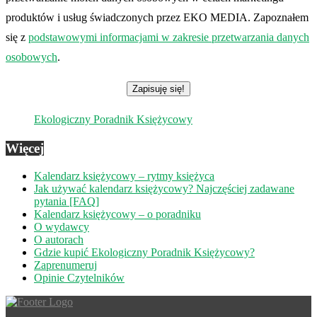
produktów i usług świadczonych przez EKO MEDIA. Zapoznałem
się z
podstawowymi informacjami w zakresie przetwarzania danych
osobowych
.
Ekologiczny Poradnik Księżycowy
Więcej
Kalendarz księżycowy – rytmy księżyca
Jak używać kalendarz księżycowy? Najczęściej zadawane
pytania [FAQ]
Kalendarz księżycowy – o poradniku
O wydawcy
O autorach
Gdzie kupić Ekologiczny Poradnik Księżycowy?
Zaprenumeruj
Opinie Czytelników