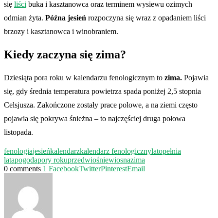
się
liści
buka i kasztanowca oraz terminem wysiewu ozimych
odmian żyta.
Późna jesień
rozpoczyna się wraz z opadaniem liści
brzozy i kasztanowca i winobraniem.
Kiedy zaczyna się zima?
Dziesiąta pora roku w kalendarzu fenologicznym to
zima.
Pojawia
się, gdy średnia temperatura powietrza spada poniżej 2,5 stopnia
Celsjusza. Zakończone zostały prace polowe, a na ziemi często
pojawia się pokrywa śnieżna – to najczęściej druga połowa
listopada.
fenologia
jesień
kalendarz
kalendarz fenologiczny
lato
pełnia
lata
pogoda
pory roku
przedwiośnie
wiosna
zima
0 comments
1
Facebook
Twitter
Pinterest
Email