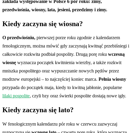
zakłada występowanie w Polsce 6 pór roku: zimy,
przedwiośnia, wiosny, lata, jesieni, przedzimy i zimy.
Kiedy zaczyna się wiosna?
O przedwiośniu,
pierwszej porze roku zgodnie z kalendarzem
fenologicznym, można mówić gdy zaczynają kwitnąć przebiśniegi i
całkowicie rozkwita podbiał pospolity. Drugą porę roku
wczesną
wiosnę
wyznacza początek kwitnienia wierzby, a także rozkwit
mniszka pospolitego oraz wypuszczanie nowych pędów przez
modrzew europejski – to najczęściej koniec marca.
Pełnia wiosny
przypada do początek maja, kiedy to kwitną jabłonie, popularne
lilaki pospolite
, czyli bzy oraz świerki pospolite dostają nowe igły.
Kiedy zaczyna się lato?
W fenologicznym kalendarzu pór roku w czerwcu zazwyczaj
rozpoczyna się
wczesne lato
– czwartą porę roku, którą wyznacza