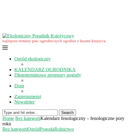
Wrzesień w ekoogrodzie – terminy prac
Ekologiczny Poradnik Księżycowy – nowa edycja już dostępna
Ekologiczny Poradnik Księżycowy 2023 nowości
Wspomnienie… Zbigniewa Przybylaka
Grudzień w ogrodzie i na polu
Listopad w ogrodzie i na polu
najlepsze terminy prac ogrodniczych zgodnie z fazami księżyca.
Ogród ekologiczny
KALENDARZ OGRODNIKA
Długoterminowe prognozy pogody
Dom
Zaprenumeruj
Newsletter
Search
Home
Bez kategorii
Kalendarz fenologiczny – fenologiczne pory
roku
Bez kategorii
Ogród
Pogoda
Rolnictwo