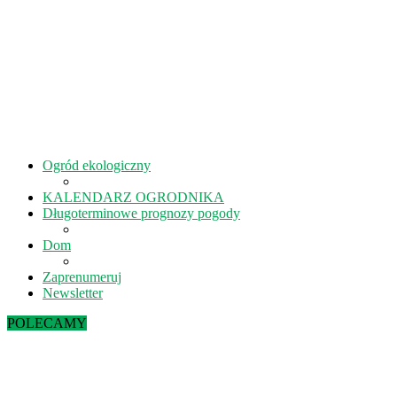
Ogród ekologiczny
KALENDARZ OGRODNIKA
Długoterminowe prognozy pogody
Dom
Zaprenumeruj
Newsletter
POLECAMY
Sierpień w ekoogrodzie – terminy prac
Kiedy kisić ogórki? – 5 rad na idealne...
Lipiec w ekoogrodzie – terminy prac
Październik w ekoogrodzie – terminy prac