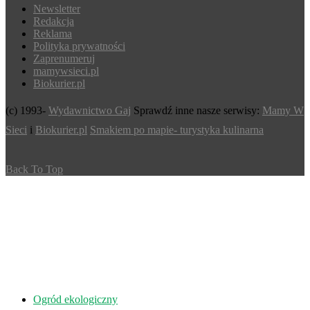
Newsletter
Redakcja
Reklama
Polityka prywatności
Zaprenumeruj
mamywsieci.pl
Biokurier.pl
(c) 1993-
Wydawnictwo Gaj
Sprawdź inne nasze serwisy:
Mamy W
Sieci
i
Biokurier.pl
Smakiem po mapie- turystyka kulinarna
Back To Top
Ogród ekologiczny