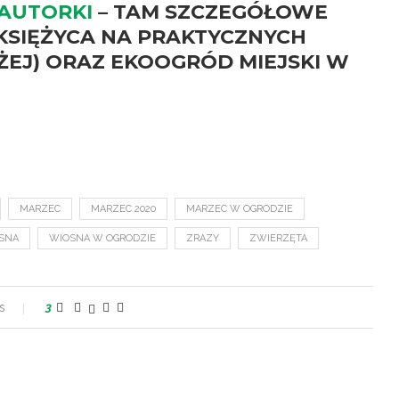
AUTORKI
– TAM SZCZEGÓŁOWE
SIĘŻYCA NA PRAKTYCZNYCH
IŻEJ) ORAZ EKOOGRÓD MIEJSKI W
MARZEC
MARZEC 2020
MARZEC W OGRODZIE
SNA
WIOSNA W OGRODZIE
ZRAZY
ZWIERZĘTA
s
3