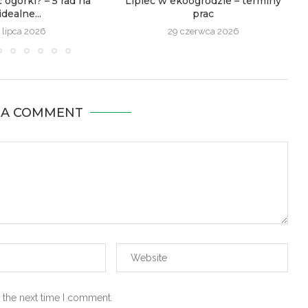
ć ogórki? – 5 rad na
Lipiec w ekoogrodzie – terminy
idealne...
prac
 lipca 2026
29 czerwca 2026
 A COMMENT
 the next time I comment.