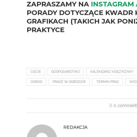
ZAPRASZAMY NA
INSTAGRAM 
PORADY DOTYCZĄCE KWADR K
GRAFIKACH (TAKICH JAK PON
PRAKTYCE
CIĘCIE
GOSPODARSTWO
KALENDARZ KSIĘŻYCOWY
OGRÓD
PRACE W OGRODZIE
TERMIN PRAC
WIO
0 comment
REDAKCJA