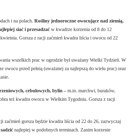
dach i na polach.
Rośliny jednoroczne owocujące nad ziemią,
jlepiej siać i przesadzać
w kwadrze korzenia od 8 do 12
kwietnia. Gorsza z racji zaćmień kwadra liścia i owocu od 22
wania wszelkich prac w ogrodzie był uważany Wielki Tydzień. W
ze owocu przed pełnią (uważanej za najlepszą do wielu prac) oraz
asie.
orzeniowych, cebulowych, bylin –
m.in. marchwi, buraków,
dobra też kwadra owocu w Wielkim Tygodniu. Gorsza z racji
cji zaćmień gorsza będzie kwadra liścia od 22 do 26, zazwyczaj
 sadzić
najlepiej w podobnych terminach. Zanim korzenie