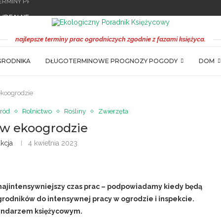
 IDEALNE...
MINY PRAC
 – TERMINY PRAC
TERMINY PRAC
ŻYCOWY – NOWA EDYCJA JUŻ DOSTĘPNA
ŻYCOWY 2023 NOWOŚCI
ZYBYLAKA
POLU
OLU
najlepsze terminy prac ogrodniczych zgodnie z fazami księżyca.
GRODNIKA
DŁUGOTERMINOWE PROGNOZY POGODY
DOM
ekoogrodzie
ród
Rolnictwo
Rośliny
Zwierzęta
 w ekoogrodzie
kcja
4 kwietnia 2023
najintensywniejszy czas prac – podpowiadamy kiedy będą
rodników do intensywnej pracy w ogrodzie i inspekcie.
lendarzem księżycowym.