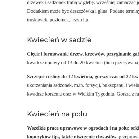
drzewek i sadzonek trafią w glebę, wcześniej zamaczać 
Dodatkiem może być deszczówka i glina. Podane terminy
truskawek, poziomek, jeżyn itp.
Kwiecień w sadzie
Cięcie i formowanie drzew, krzewów, przyginanie gał
kwadrze uprawy od 13 do 20 kwietnia (linia przerywana)
Szczepić rośliny do 12 kwietnia, gorszy czas od 22 k
ukorzeniania sadzonek, m.in. forsycji, bukszpanu, i wi
kwadrze korzenia oraz w Wielkim Tygodniu. Gorsza z racj
Kwiecień na polu
Wszelkie prace uprawowe w ogrodach i na polu: orki
kopczyków itp., także niszczenie chwastów,
przeprowa