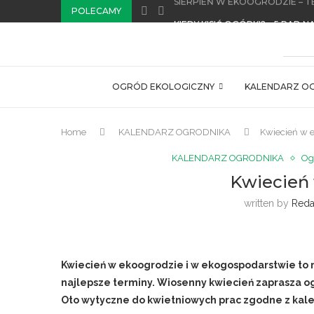
POLECAMY
KIEDY KISIĆ OGÓRKI? – 5 RAD NA
LIPIEC W EKOOGRODZIE – TER
PAŹDZIERNIK W EKOOGRODZIE
WRZESIEŃ W EKOOGRODZIE – 
EKOLOGICZNY PORADNIK KSIĘ
EKOLOGICZNY PORADNIK KSIĘ
WSPOMNIENIE… ZBIGNIEWA PR
GRUDZIEŃ W OGRODZIE I NA 
LISTOPAD W OGRODZIE I NA P
OGRÓD EKOLOGICZNY
KALENDARZ O
Home
KALENDARZ OGRODNIKA
Kwiecień w 
KALENDARZ OGRODNIKA
Og
Kwiecień
written by
Reda
Kwiecień w ekoogrodzie i w ekogospodarstwie to 
najlepsze terminy. Wiosenny kwiecień zaprasza og
Oto wytyczne do kwietniowych prac zgodne z ka