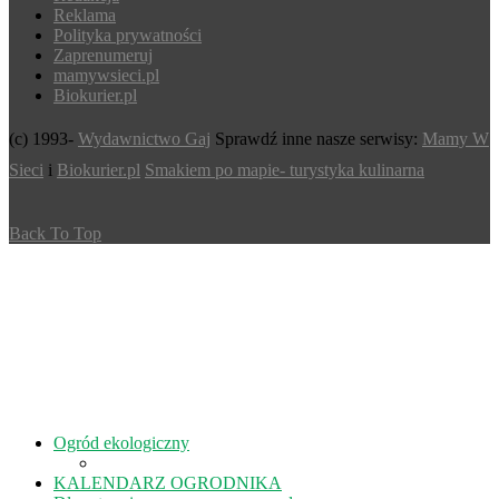
Reklama
Polityka prywatności
Zaprenumeruj
mamywsieci.pl
Biokurier.pl
(c) 1993-
Wydawnictwo Gaj
Sprawdź inne nasze serwisy:
Mamy W
Sieci
i
Biokurier.pl
Smakiem po mapie- turystyka kulinarna
Back To Top
Ogród ekologiczny
KALENDARZ OGRODNIKA