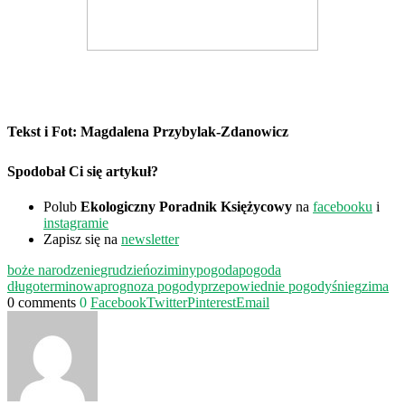
Tekst i Fot: Magdalena Przybylak-Zdanowicz
Spodobał Ci się artykuł?
Polub
Ekologiczny Poradnik Księżycowy
na
facebooku
i
instagramie
Zapisz się na
newsletter
boże narodzenie
grudzień
oziminy
pogoda
pogoda
długoterminowa
prognoza pogody
przepowiednie pogody
śnieg
zima
0 comments
0
Facebook
Twitter
Pinterest
Email