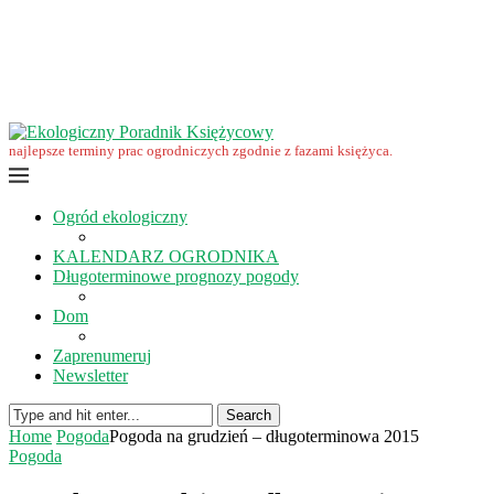
Wrzesień w ekoogrodzie – terminy prac
Ekologiczny Poradnik Księżycowy – nowa edycja już dostępna
Ekologiczny Poradnik Księżycowy 2023 nowości
Wspomnienie… Zbigniewa Przybylaka
Grudzień w ogrodzie i na polu
Listopad w ogrodzie i na polu
najlepsze terminy prac ogrodniczych zgodnie z fazami księżyca.
Ogród ekologiczny
KALENDARZ OGRODNIKA
Długoterminowe prognozy pogody
Dom
Zaprenumeruj
Newsletter
Search
Home
Pogoda
Pogoda na grudzień – długoterminowa 2015
Pogoda