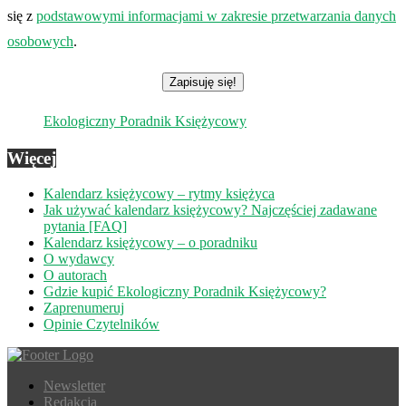
się z
podstawowymi informacjami w zakresie przetwarzania danych
osobowych
.
Ekologiczny Poradnik Księżycowy
Więcej
Kalendarz księżycowy – rytmy księżyca
Jak używać kalendarz księżycowy? Najczęściej zadawane
pytania [FAQ]
Kalendarz księżycowy – o poradniku
O wydawcy
O autorach
Gdzie kupić Ekologiczny Poradnik Księżycowy?
Zaprenumeruj
Opinie Czytelników
Newsletter
Redakcja