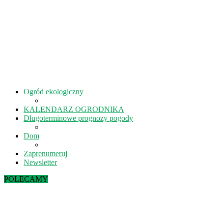
Ogród ekologiczny
KALENDARZ OGRODNIKA
Długoterminowe prognozy pogody
Dom
Zaprenumeruj
Newsletter
POLECAMY
Sierpień w ekoogrodzie – terminy prac
Kiedy kisić ogórki? – 5 rad na idealne...
Lipiec w ekoogrodzie – terminy prac
Październik w ekoogrodzie – terminy prac