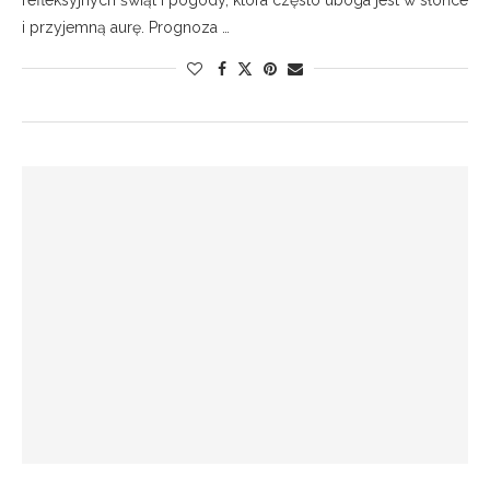
refleksyjnych świąt i pogody, która często uboga jest w słońce
i przyjemną aurę. Prognoza …