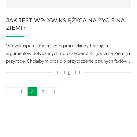
JAK JEST WPŁYW KSIĘŻYCA NA ŻYCIE NA
ZIEMI?
W dyskusjach z moimi kolegami niekiedy brakuje mi
argumentów dotyczących oddziaływania Księżyca na Ziemię i
przyrodę. Chciałbym prosić o przytoczenie pewnych faktów …
1
3
2