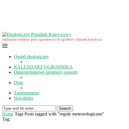
Wrzesień w ekoogrodzie – terminy prac
Ekologiczny Poradnik Księżycowy – nowa edycja już dostępna
Ekologiczny Poradnik Księżycowy 2023 nowości
Wspomnienie… Zbigniewa Przybylaka
Grudzień w ogrodzie i na polu
Listopad w ogrodzie i na polu
najlepsze terminy prac ogrodniczych zgodnie z fazami księżyca.
Ogród ekologiczny
KALENDARZ OGRODNIKA
Długoterminowe prognozy pogody
Dom
Zaprenumeruj
Newsletter
Search
Home
Tags
Posts tagged with "reguły meteorologiczne"
Tag: