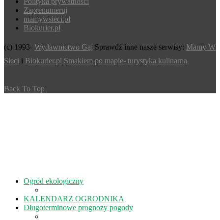
Polityka prywatności
Zaprenumeruj
mamywsieci.pl
Biokurier.pl
(c) 1993-
Wydawnictwo Gaj
Sprawdź inne nasze serwisy:
Mamy W
Sieci
i
Biokurier.pl
Smakiem po mapie- turystyka kulinarna
Back To Top
Ogród ekologiczny
KALENDARZ OGRODNIKA
Długoterminowe prognozy pogody