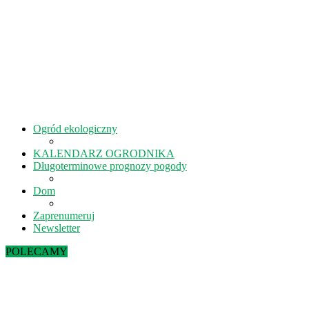
Ogród ekologiczny
KALENDARZ OGRODNIKA
Długoterminowe prognozy pogody
Dom
Zaprenumeruj
Newsletter
POLECAMY
Sierpień w ekoogrodzie – terminy prac
Kiedy kisić ogórki? – 5 rad na idealne...
Lipiec w ekoogrodzie – terminy prac
Październik w ekoogrodzie – terminy prac