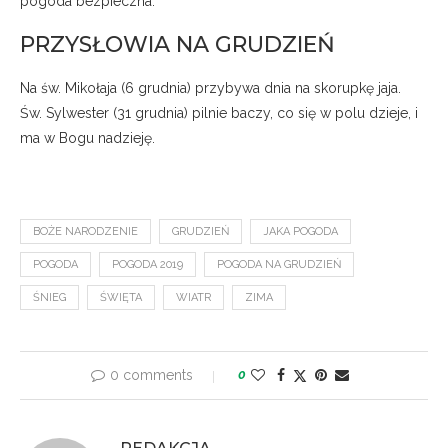
pogoda bezpieczna.
PRZYSŁOWIA NA GRUDZIEŃ
Na św. Mikołaja (6 grudnia) przybywa dnia na skorupkę jaja.
Św. Sylwester (31 grudnia) pilnie baczy, co się w polu dzieje, i
ma w Bogu nadzieję.
BOŻE NARODZENIE
GRUDZIEŃ
JAKA POGODA
POGODA
POGODA 2019
POGODA NA GRUDZIEŃ
ŚNIEG
ŚWIĘTA
WIATR
ZIMA
0 comments
0