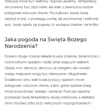
miesiąca może być wietrzny i typowo jesienny. Temperatury
nie powinny być zbyt niskie, ale wiatr z pewnością będzie
potęgował odczucie chłodu. Początkowo opady będą
niezbyt liczne, z przewagą suchej, ale pochmurnej i wietrznej
aury. Jeżeli opady się pojawią, to wystąpią lokalnie i na krótko.
Jaka pogoda na Święta Bożego
Narodzenia?
Dopiero druga i trzecia dekada to aura zmienna, dynamiczna z
różnorodnymi opadami i nadal silnie wiejącym wiatrem.
Opady m.in. deszczu, deszczu ze śniegiem, ale również
śniegu miejscami mogą być intensywne i długotrwałe.
Dodatkowo silny wiatr towarzyszący opadom może
potęgować odczucie chłodu, a tam, gdzie spadnie śnieg
może powodować zawieje i zamiecie. Podczas opadów
przeważać będą temperatury raczej odwilżowe, a delikatny
mróz możliwy tylko przy nielicznych rozpogodzeniach i